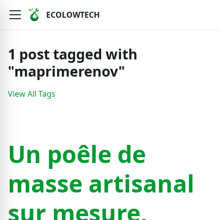
ECOLOWTECH
1
post
tagged with
"
maprimerenov
"
View All Tags
Un poêle de
masse artisanal
sur mesure,